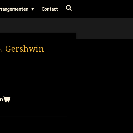
rrangementen
Contact
G. Gershwin
en