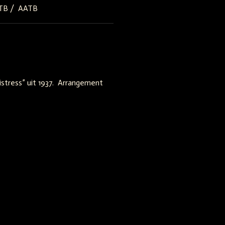
ATB / AATB
tress” uit 1937.
Arrangement