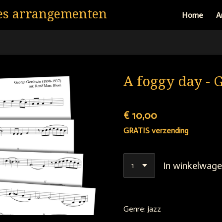
es arrangementen
Home
A
A foggy day - 
€ 10,00
GRATIS verzending
In winkelwag
Genre: jazz