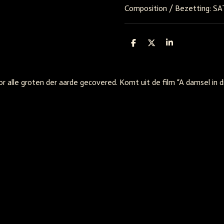
Composition / Bezetting: S
D
D
S
e
e
h
l
e
a
e
l
r
n
e
alle groten der aarde gecovered. Komt uit de film “A damsel in dis