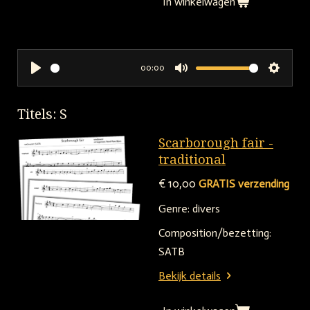
In winkelwagen
00:00
P
M
S
l
u
e
Titels: S
a
t
t
y
e
t
Scarborough fair -
i
traditional
n
€ 10,00
GRATIS verzending
g
Genre: divers
s
Composition/bezetting:
SATB
Bekijk details