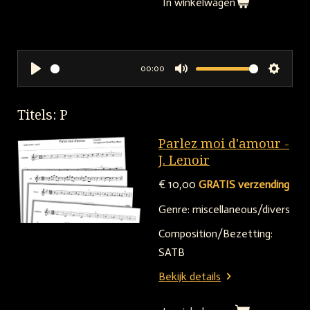
In winkelwagen
00:00
P
M
S
l
u
e
Titels: P
a
t
t
y
e
t
Parlez moi d'amour -
i
J. Lenoir
n
€ 10,00
GRATIS verzending
g
Genre: miscellaneous/divers
s
Composition/Bezetting:
SATB
Bekijk details