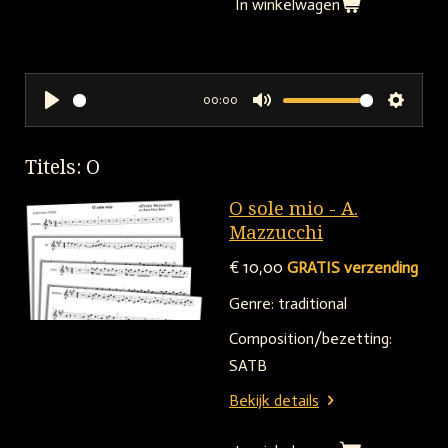
In winkelwagen
00:00
P
M
S
l
u
e
Titels: O
a
t
t
y
e
t
O sole mio - A.
i
Mazzucchi
n
€ 10,00
GRATIS verzending
g
Genre: traditional
s
Composition/bezetting:
SATB
Bekijk details