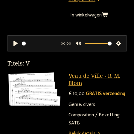
In winkelwagen
00:00
P
M
S
l
u
e
Titels: V
a
t
t
y
e
t
Veau de Ville - R. M.
i
Blom
n
€ 10,00
GRATIS verzending
g
Genre: divers
s
Composition / Bezetting:
SATB
Bekijk details