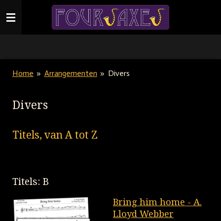
Ga
direct
naar
de
hoofdinhoud
Home
»
Arrangementen
»
Divers
Divers
Titels, van A tot Z
Titels: B
Bring him home - A.
Lloyd Webber