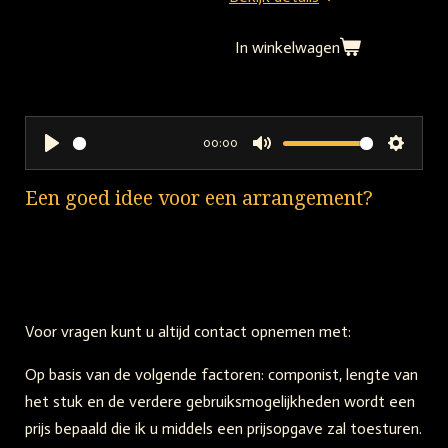
In winkelwagen
00:00
P
M
S
l
u
e
Een goed idee voor een arrangement?
a
t
t
y
e
t
i
n
g
Voor vragen kunt u altijd contact opnemen met:
s
Op basis van de volgende factoren: componist, lengte van
het stuk en de verdere gebruiksmogelijkheden wordt een
prijs bepaald die ik u middels een prijsopgave zal toesturen.