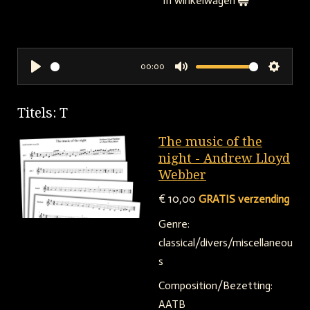
In winkelwagen
00:00
P
M
S
l
u
e
Titels: T
a
t
t
y
e
t
The music of the
i
night - Andrew Lloyd
Webber
n
g
€ 10,00
GRATIS verzending
s
Genre:
classical/divers/miscellaneou
s
Composition/Bezetting:
AATB