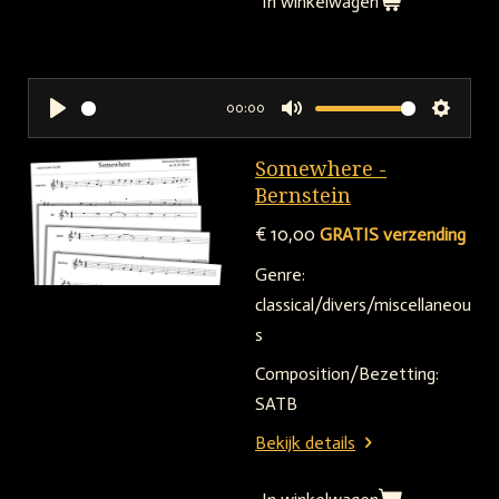
In winkelwagen
00:00
P
M
S
l
u
e
Somewhere -
a
t
t
Bernstein
y
e
t
€ 10,00
GRATIS verzending
i
Genre:
n
classical/divers/miscellaneou
g
s
s
Composition/Bezetting:
SATB
Bekijk details