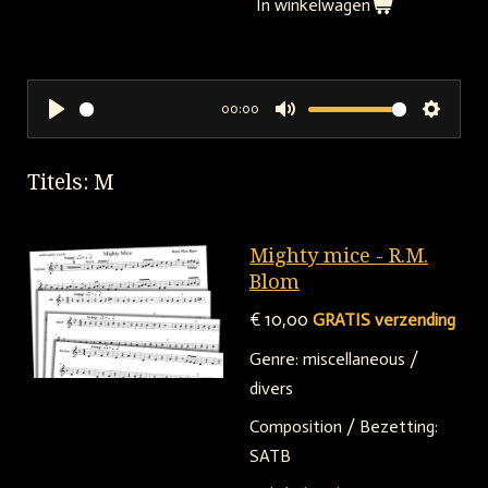
In winkelwagen
00:00
P
M
S
l
u
e
Titels: M
a
t
t
y
e
t
i
Mighty mice - R.M.
Blom
n
g
€ 10,00
GRATIS verzending
s
Genre: miscellaneous /
divers
Composition / Bezetting:
SATB