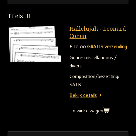
P
M
S
l
u
e
Titels: H
a
t
t
y
e
t
Hallelujah - Leonard
i
Cohen
n
€ 10,00
GRATIS verzending
g
Genre:
miscellaneous /
s
divers
Composition/bezetting:
SATB
Bekijk details
In winkelwagen