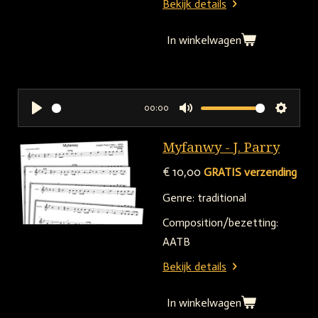
Bekijk details
In winkelwagen
00:00
P
M
S
l
u
e
Myfanwy - J. Parry
a
t
t
€ 10,00
GRATIS verzending
y
e
t
Genre: traditional
i
n
Composition/bezetting:
g
AATB
s
Bekijk details
In winkelwagen