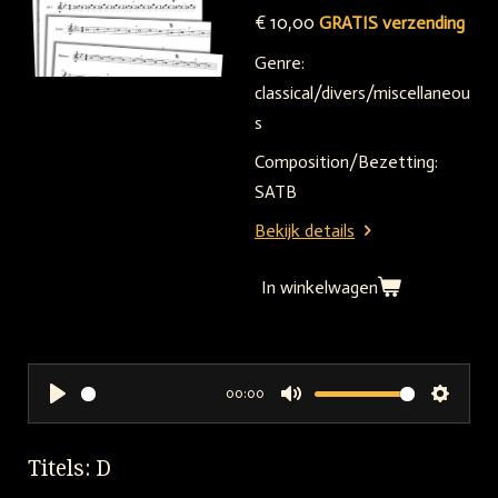
€ 10,00
GRATIS verzending
Genre:
classical/divers/miscellaneou
s
Composition/Bezetting:
SATB
Bekijk details
In winkelwagen
00:00
P
M
S
l
u
e
Titels: D
a
t
t