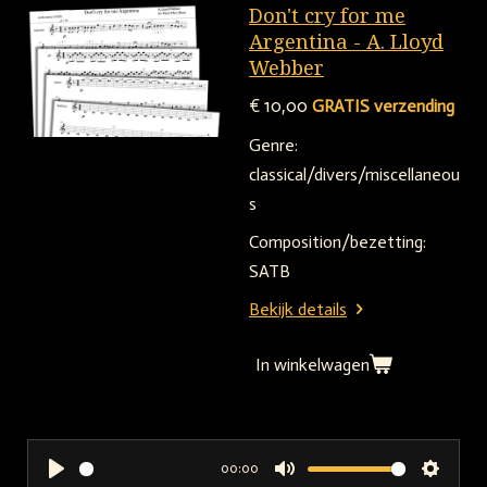
y
e
t
Don't cry for me
i
Argentina - A. Lloyd
Webber
n
g
€ 10,00
GRATIS verzending
s
Genre:
classical/divers/miscellaneou
s
Composition/bezetting:
SATB
Bekijk details
In winkelwagen
00:00