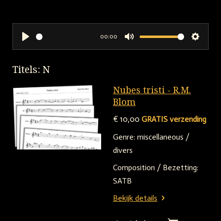
00:00
P
M
S
l
u
e
Titels: N
a
t
t
y
e
t
Nubes tristi - R.M.
i
Blom
n
€ 10,00
GRATIS verzending
g
Genre: miscellaneous /
s
divers
Composition / Bezetting:
SATB
Bekijk details