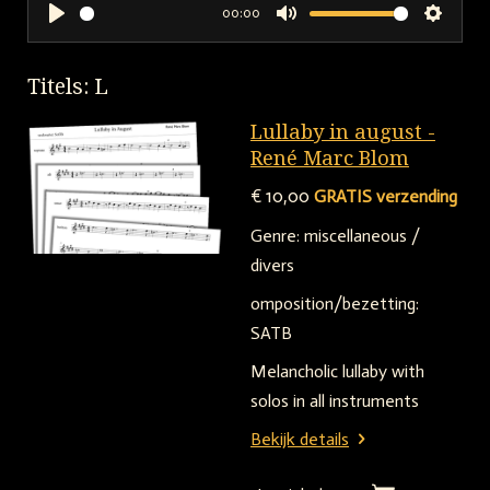
00:00
P
M
S
l
u
e
Titels: L
a
t
t
y
e
t
Lullaby in august -
i
René Marc Blom
n
€ 10,00
GRATIS verzending
g
Genre: miscellaneous /
s
divers
omposition/bezetting:
SATB
Melancholic lullaby with
solos in all instruments
Bekijk details