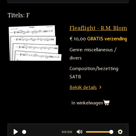
P
M
S
l
u
e
Titels: F
a
t
t
y
e
t
Fleaflight - R.M. Blom
i
€ 10,00
GRATIS verzending
n
Genre:
miscellaneous /
g
divers
s
Composition/bezetting:
SATB
Bekijk details
In winkelwagen
00:00