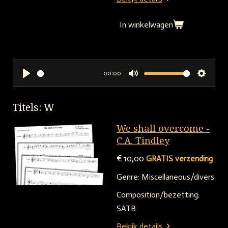
In winkelwagen
00:00
P
M
S
l
u
e
Titels: W
a
t
t
y
e
t
We shall overcome -
i
C.A. Tindley
n
€ 10,00
GRATIS verzending
g
Genre: Miscellaneous/divers
s
Composition/bezetting:
SATB
Bekijk details