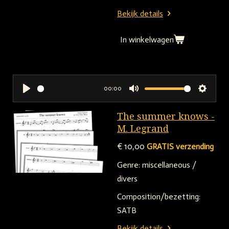
Bekijk details
In winkelwagen
00:00
P
M
S
l
u
e
The summer knows -
a
t
t
M. Legrand
y
e
t
€ 10,00
GRATIS verzending
i
Genre:
miscellaneous /
n
divers
g
Composition/bezetting:
s
SATB
Bekijk details