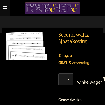
Ga
direct
naar
de
hoofdinhoud
Second waltz -
Sjostakovitsj
€ 10,00
GRATIS verzending
In
winkelwagen
Genre: classical