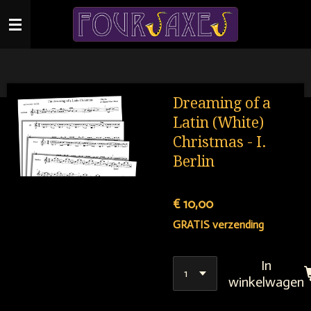
Ga
direct
naar
de
hoofdinhoud
Dreaming of a
Latin (White)
Christmas - I.
Berlin
€ 10,00
GRATIS verzending
In
winkelwagen