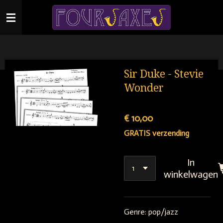
Ga
direct
naar
de
hoofdinhoud
Sir Duke - Stevie
Wonder
€ 10,00
GRATIS verzending
In
winkelwagen
Genre: pop/jazz