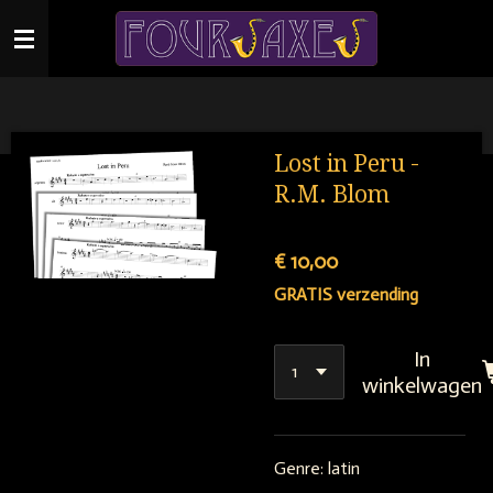
Ga
direct
naar
de
hoofdinhoud
Lost in Peru -
R.M. Blom
€ 10,00
GRATIS verzending
In
winkelwagen
Genre: latin