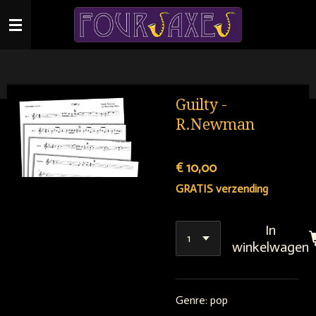
Ga
direct
naar
de
hoofdinhoud
Guilty -
R.Newman
€ 10,00
GRATIS verzending
In
winkelwagen
Genre: pop