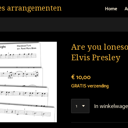
es arrangementen
Home
A
Are you loneso
Elvis Presley
€ 10,00
GRATIS verzending
In winkelwag