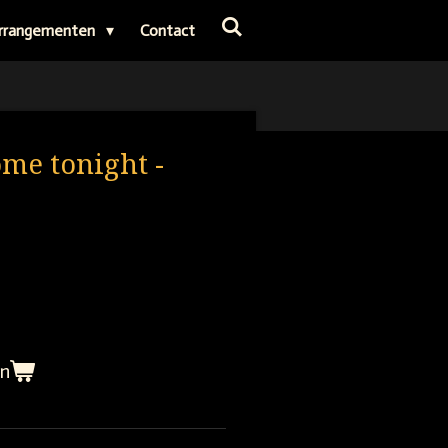
rrangementen
Contact
me tonight -
en