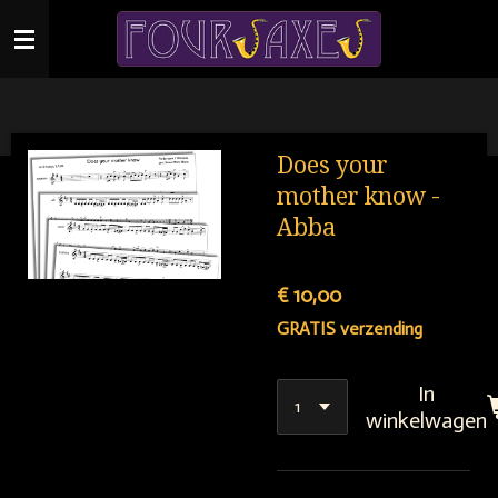
Ga
direct
naar
de
hoofdinhoud
Does your
mother know -
Abba
€ 10,00
GRATIS verzending
In
winkelwagen