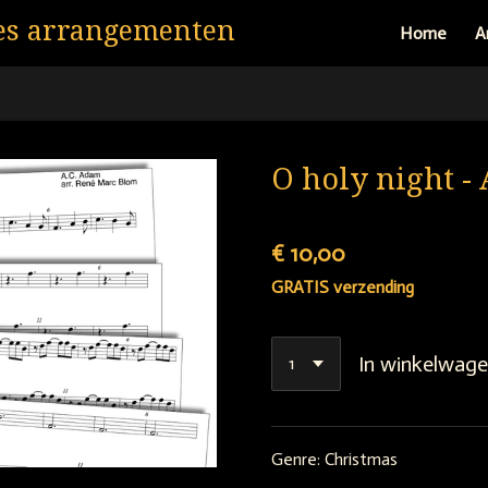
es arrangementen
Home
A
O holy night -
€ 10,00
GRATIS verzending
In winkelwag
Genre: Christmas