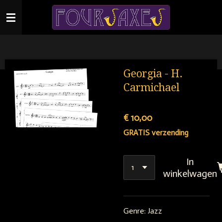
Ga
direct
naar
de
hoofdinhoud
Georgia - H.
Carmichael
€ 10,00
GRATIS verzending
In
winkelwagen
Genre: Jazz