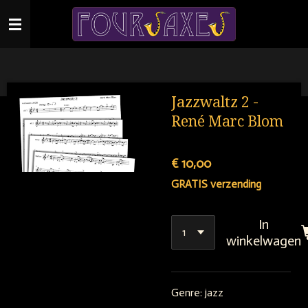
Ga
direct
naar
de
hoofdinhoud
Jazzwaltz 2 -
René Marc Blom
€ 10,00
GRATIS verzending
In
winkelwagen
Genre: jazz