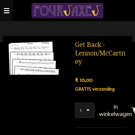
Ga
direct
naar
de
hoofdinhoud
Get Back -
Lennon/McCartn
ey
€ 10,00
GRATIS verzending
In
winkelwagen