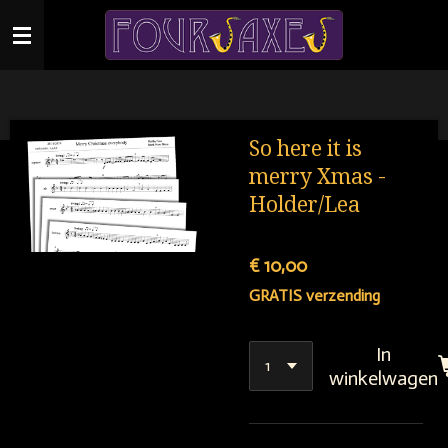
Ga
direct
naar
de
hoofdinhoud
So here it is
merry Xmas -
Holder/Lea
€ 10,00
GRATIS verzending
In
winkelwagen