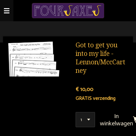
Ga
direct
naar
de
hoofdinhoud
Got to get you
into my life -
Lennon/MccCart
ney
€ 10,00
GRATIS verzending
In
winkelwagen