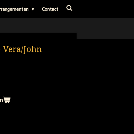
rrangementen
Contact
- Vera/John
en