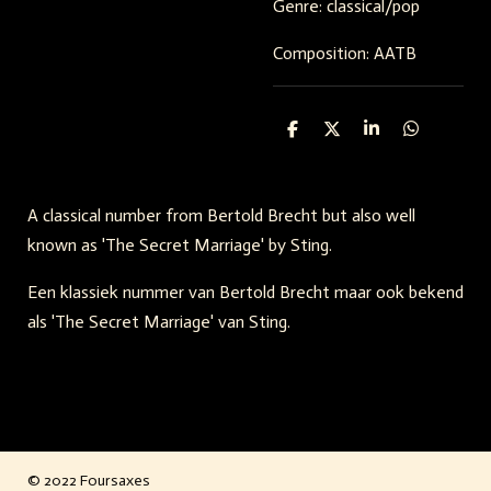
Genre: classical/pop
Composition: AATB
D
D
S
D
e
e
h
e
l
e
a
l
e
l
r
e
n
e
n
A classical number from Bertold Brecht but also well
known as 'The Secret Marriage' by Sting.
Een klassiek nummer van Bertold Brecht maar ook bekend
als 'The Secret Marriage' van Sting.
© 2022 Foursaxes