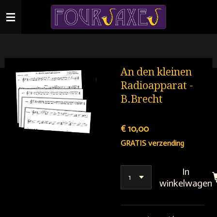
Ga
direct
naar
de
hoofdinhoud
An den kleinen
Radioapparat -
B.Brecht
€ 10,00
GRATIS verzending
In
winkelwagen