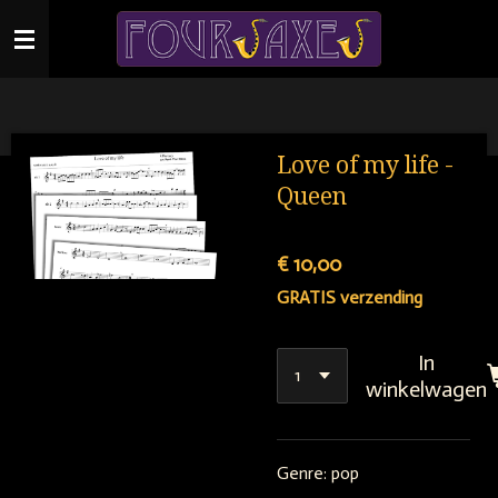
Ga
direct
naar
de
hoofdinhoud
Love of my life -
Queen
€ 10,00
GRATIS verzending
In
winkelwagen
Genre: pop