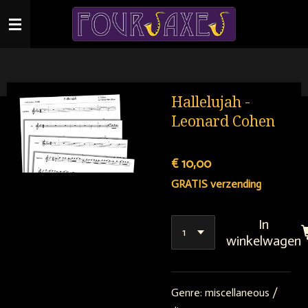
Ga
direct
naar
de
hoofdinhoud
Hallelujah -
Leonard Cohen
€ 10,00
GRATIS verzending
In
winkelwagen
Genre:
miscellaneous /