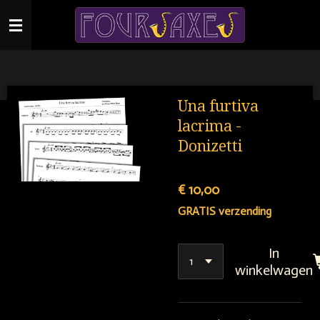
Ga
direct
naar
de
hoofdinhoud
Una furtiva
lacrima -
Donizetti
€ 10,00
GRATIS verzending
In
winkelwagen