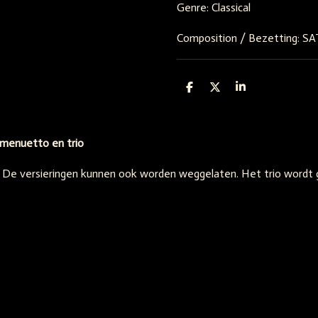
Genre: Classical
Composition / Bezetting: S
D
D
S
e
e
h
l
e
a
e
l
r
n
e
- menuetto en trio
. De versieringen kunnen ook worden weggelaten. Het trio wordt g