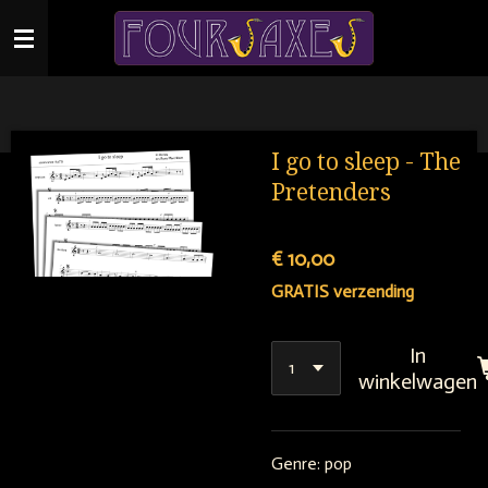
Ga
direct
naar
de
hoofdinhoud
I go to sleep - The
Pretenders
€ 10,00
GRATIS verzending
In
winkelwagen
Genre: pop