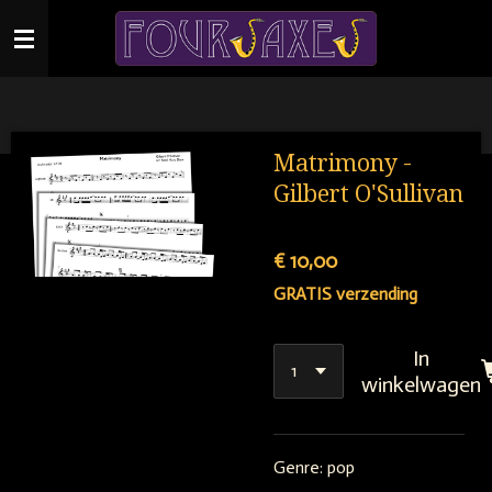
Ga
direct
naar
de
hoofdinhoud
Matrimony -
Gilbert O'Sullivan
€ 10,00
GRATIS verzending
In
winkelwagen
Genre: pop