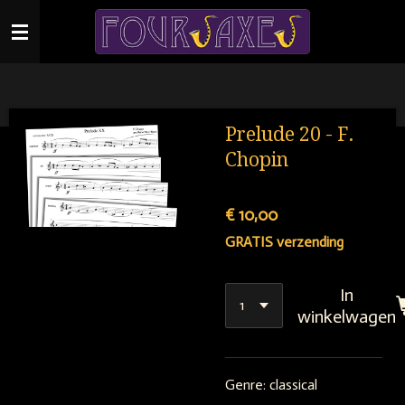
Ga
direct
naar
de
hoofdinhoud
Prelude 20 - F.
Chopin
€ 10,00
GRATIS verzending
In
winkelwagen
Genre: classical