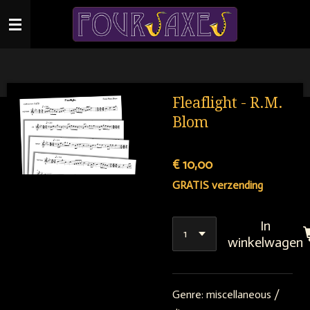
Ga
direct
naar
de
hoofdinhoud
Fleaflight - R.M.
Blom
€ 10,00
GRATIS verzending
In
winkelwagen
Genre:
miscellaneous /