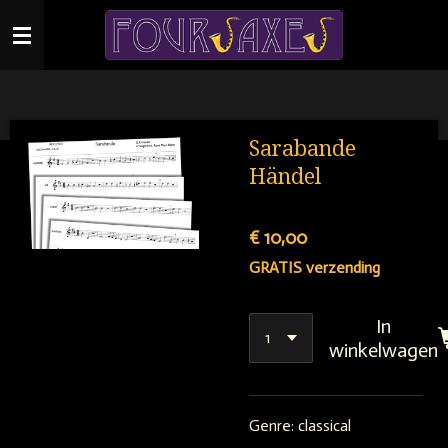
Ga
direct
naar
de
hoofdinhoud
Sarabande
Händel
€ 10,00
GRATIS verzending
In
winkelwagen
Genre: classical